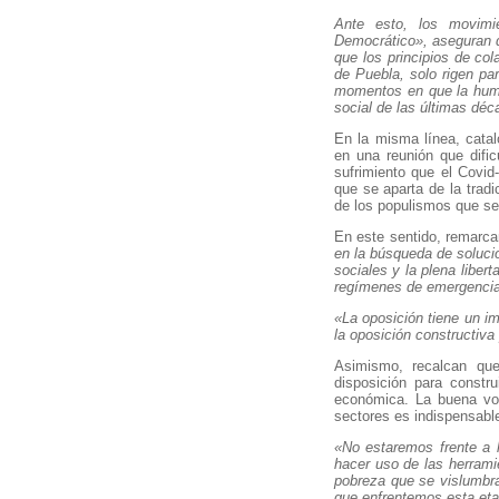
Ante esto, los movim
Democrático», aseguran q
que los principios de co
de Puebla, solo rigen par
momentos en que la human
social de las últimas déc
En la misma línea, catal
en una reunión que dific
sufrimiento que el Covid
que se aparta de la tradi
de los populismos que se
En este sentido, remarc
en la búsqueda de solucio
sociales y la plena liber
regímenes de emergencia 
«La oposición tiene un i
la oposición constructiva 
Asimismo, recalcan qu
disposición para constru
económica. La buena volu
sectores es indispensable
«No estaremos frente a 
hacer uso de las herrami
pobreza que se vislumbra
que enfrentemos esta etap