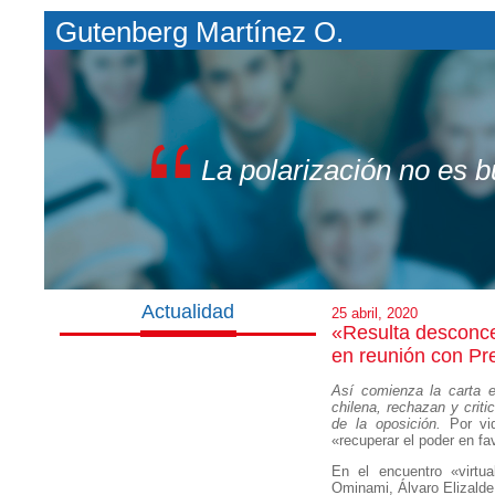
Gutenberg Martínez O.
La polarización no es 
Actualidad
25 abril, 2020
«Resulta desconcer
en reunión con Pr
Así comienza la carta e
chilena, rechazan y crit
de la oposición.
Por vid
«recuperar el poder en fa
En el encuentro «virtua
Ominami, Álvaro Elizalde