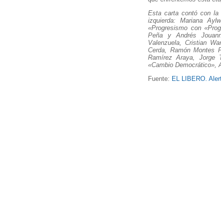
Esta carta contó con la 
izquierda: Mariana Ayl
«Progresismo con «Progr
Peña y Andrés Jouanne
Valenzuela, Cristian Wa
Cerda, Ramón Montes Pa
Ramírez Araya, Jorge 
«Cambio Democrático», A
Fuente:
EL LIBERO. Alert