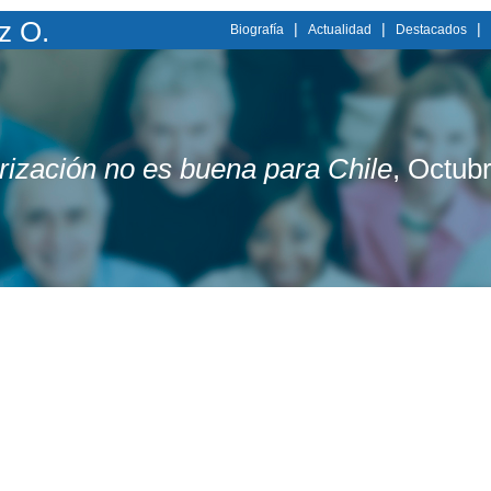
z O.
|
|
|
Biografía
Actualidad
Destacados
rización no es buena para Chile
, Octub