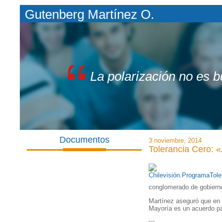
Gutenberg Martínez O.
La polarización no es 
Documentos
3 noviembre, 2014
Tolerancia Cero: 
conglomerado de gobiern
Martínez aseguró que en
Mayoría es un acuerdo pa